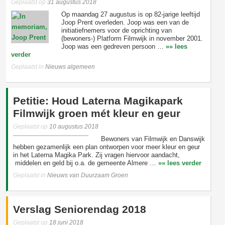
Geplaatst op
31 augustus 2018
Op maandag 27 augustus is op 82-jarige leeftijd
Joop Prent overleden. Joop was een van de
initiatiefnemers voor de oprichting van
(bewoners-) Platform Filmwijk in november 2001.
Joop was een gedreven persoon …
»» lees
verder
Geplaatst in
Nieuws algemeen
Petitie: Houd Laterna Magikapark
Filmwijk groen mét kleur en geur
Geplaatst op
10 augustus 2018
Bewoners van Filmwijk en Danswijk
hebben gezamenlijk een plan ontworpen voor meer kleur en geur
in het Laterna Magika Park. Zij vragen hiervoor aandacht,
middelen en geld bij o.a. de gemeente Almere …
»» lees verder
Geplaatst in
Nieuws van Duurzaam Groen
Verslag Seniorendag 2018
Geplaatst op
18 juni 2018