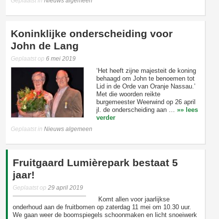
Geplaatst in
Nieuws algemeen
Koninklijke onderscheiding voor
John de Lang
Geplaatst op
6 mei 2019
‘Het heeft zijne majesteit de koning
behaagd om John te benoemen tot
Lid in de Orde van Oranje Nassau.’
Met die woorden reikte
burgemeester Weerwind op 26 april
jl. de onderscheiding aan …
»» lees
verder
Geplaatst in
Nieuws algemeen
Fruitgaard Lumièrepark bestaat 5
jaar!
Geplaatst op
29 april 2019
Komt allen voor jaarlijkse
onderhoud aan de fruitbomen op zaterdag 11 mei om 10.30 uur.
We gaan weer de boomspiegels schoonmaken en licht snoeiwerk