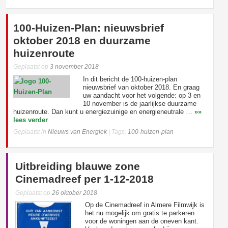
100-Huizen-Plan: nieuwsbrief
oktober 2018 en duurzame
huizenroute
Geplaatst op
3 november 2018
In dit bericht de 100-huizen-plan
nieuwsbrief van oktober 2018. En graag
uw aandacht voor het volgende: op 3 en
10 november is de jaarlijkse duurzame
huizenroute. Dan kunt u energiezuinige en energieneutrale …
»»
lees verder
Geplaatst in
Nieuws van Energiek
|
Tags:
100-huizen-plan
Uitbreiding blauwe zone
Cinemadreef per 1-12-2018
Geplaatst op
26 oktober 2018
Op de Cinemadreef in Almere Filmwijk is
het nu mogelijk om gratis te parkeren
voor de woningen aan de oneven kant.