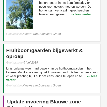
bericht dat er in het Lumièrepark vier
populieren gekapt moeten worden. De
bomen zijn verticaal ingescheurd en
leveren een gevaar …
»» lees verder
Geplaatst in
Nieuws van Duurzaam Groen
Fruitboomgaarden bijgewerkt &
oproep
Geplaatst op
6 juni 2019
Er is onlangs weer hard gewerkt in de fruitboomgaarden in het
Laterna Magikapark en bij het Lumièrestrand. De fruitbomen staan
er weer prachtig bij. Leuk om eens langs te lopen en te …
»» lees
verder
Geplaatst in
Nieuws van Duurzaam Groen
Update invoering Blauwe zone