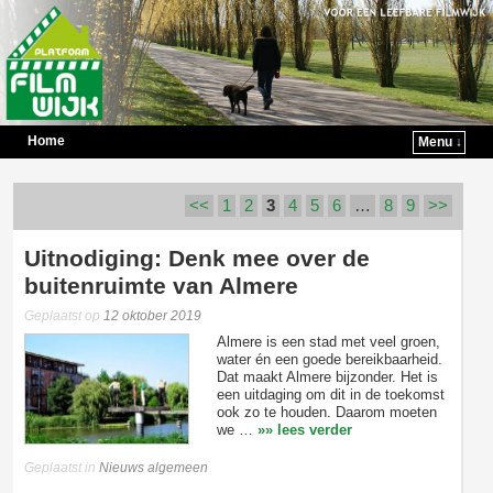
Home
Menu ↓
Spring naar de primaire inhoud
Spring naar de secundaire inhoud
<<
1
2
3
4
5
6
…
8
9
>>
Berichtnavigatie
Uitnodiging: Denk mee over de
buitenruimte van Almere
Geplaatst op
12 oktober 2019
Almere is een stad met veel groen,
water én een goede bereikbaarheid.
Dat maakt Almere bijzonder. Het is
een uitdaging om dit in de toekomst
ook zo te houden. Daarom moeten
we …
»» lees verder
Geplaatst in
Nieuws algemeen