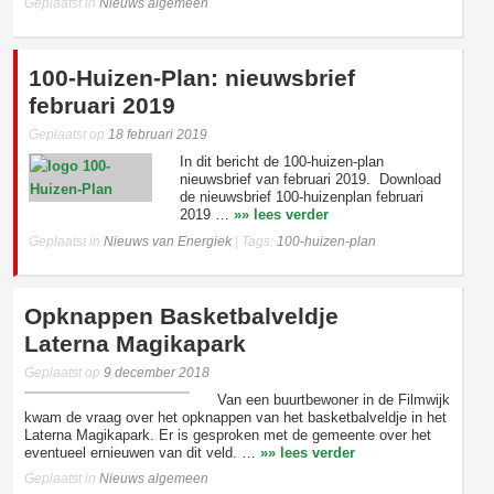
Geplaatst in
Nieuws algemeen
100-Huizen-Plan: nieuwsbrief
februari 2019
Geplaatst op
18 februari 2019
In dit bericht de 100-huizen-plan
nieuwsbrief van februari 2019. Download
de nieuwsbrief 100-huizenplan februari
2019 …
»» lees verder
Geplaatst in
Nieuws van Energiek
|
Tags:
100-huizen-plan
Opknappen Basketbalveldje
Laterna Magikapark
Geplaatst op
9 december 2018
Van een buurtbewoner in de Filmwijk
kwam de vraag over het opknappen van het basketbalveldje in het
Laterna Magikapark. Er is gesproken met de gemeente over het
eventueel ernieuwen van dit veld. …
»» lees verder
Geplaatst in
Nieuws algemeen