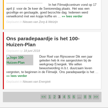
In het Filmwijkcentrum vond op 17
april jl. voor de 3e keer de Seniorendag plaats. Het was een
gezellige en geslaagde, goed bezochte dag. Iedereen werd
verwelkomd met een kopje koffie en …
»» lees verder
Geplaatst in
Nieuws van Zorg & Welzijn
Ons paradepaardje is het 100-
Huizen-Plan
Geplaatst op
18 juni 2018
Door Roel van Rijnsoever Dik een jaar
geleden heb ik me aangesloten bij de
werkgroep Energiek. We willen
bewustwording m.b.t. duurzaam leven
vergroten, te beginnen in de Filmwijk. Ons paradepaardje is het …
»» lees verder
Geplaatst in
Nieuws van Energiek
<<
1
2
3
4
5
6
…
8
9
>>
Berichtnavigatie