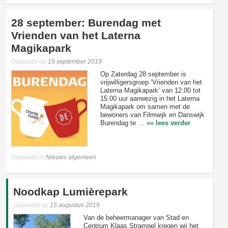
28 september: Burendag met
Vrienden van het Laterna
Magikapark
Geplaatst op
19 september 2019
Op Zaterdag 28 september is
vrijwilligersgroep ‘Vrienden van het
Laterna Magikapark’ van 12.00 tot
15.00 uur aanwezig in het Laterna
Magikapark om samen met de
bewoners van Filmwijk en Danswijk
Burendag te …
»» lees verder
Geplaatst in
Nieuws algemeen
Noodkap Lumièrepark
Geplaatst op
15 augustus 2019
Van de beheermanager van Stad en
Centrum Klaas Strampel kregen wij het