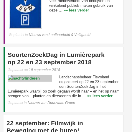
Veel medewerkers van bedrijven en
winkelend publiek maken gebruik van
deze …
»» lees verder
Geplaatst in
Nieuws van Leefbaarheid & Veiligheid
SoortenZoekDag in Lumièrepark
op 22 en 23 september 2018
Geplaatst op
19 september 2018
Landschapsbeheer Flevoland
organiseert op 22 en 23 september
een SoortenZoekDag in het
Lumièrepark waarbij op zoek gegaan wordt naar – en het op naam
brengen van – planten en diersoorten die in …
»» lees verder
Geplaatst in
Nieuws van Duurzaam Groen
22 september: Filmwijk in
Beweging met de buren!