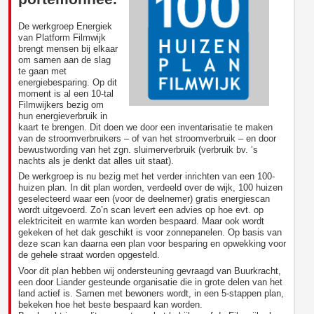
De werkgroep Energiek
van Platform Filmwijk
brengt mensen bij elkaar
om samen aan de slag
te gaan met
energiebesparing. Op dit
moment is al een 10-tal
Filmwijkers bezig om
hun energieverbruik in
kaart te brengen. Dit doen we door een inventarisatie te maken
van de stroomverbruikers – of van het stroomverbruik – en door
bewustwording van het zgn. sluimerverbruik (verbruik bv. ’s
nachts als je denkt dat alles uit staat).
De werkgroep is nu bezig met het verder inrichten van een 100-
huizen plan. In dit plan worden, verdeeld over de wijk, 100 huizen
geselecteerd waar een (voor de deelnemer) gratis energiescan
wordt uitgevoerd. Zo’n scan levert een advies op hoe evt. op
elektriciteit en warmte kan worden bespaard. Maar ook wordt
gekeken of het dak geschikt is voor zonnepanelen. Op basis van
deze scan kan daarna een plan voor besparing en opwekking voor
de gehele straat worden opgesteld.
Voor dit plan hebben wij ondersteuning gevraagd van Buurkracht,
een door Liander gesteunde organisatie die in grote delen van het
land actief is. Samen met bewoners wordt, in een 5-stappen plan,
bekeken hoe het beste bespaard kan worden.