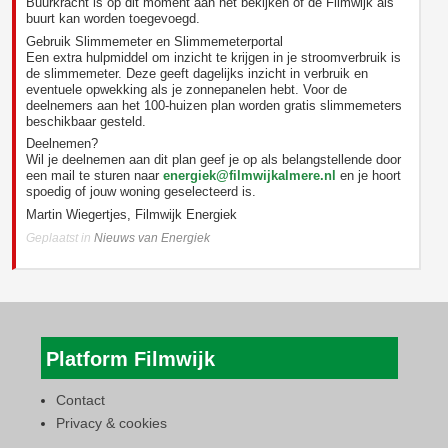
Buurkracht is op dit moment aan het bekijken of de Filmwijk als
buurt kan worden toegevoegd.
Gebruik Slimmemeter en Slimmemeterportal
Een extra hulpmiddel om inzicht te krijgen in je stroomverbruik is
de slimmemeter. Deze geeft dagelijks inzicht in verbruik en
eventuele opwekking als je zonnepanelen hebt. Voor de
deelnemers aan het 100-huizen plan worden gratis slimmemeters
beschikbaar gesteld.
Deelnemen?
Wil je deelnemen aan dit plan geef je op als belangstellende door
een mail te sturen naar
energiek@filmwijkalmere.nl
en je hoort
spoedig of jouw woning geselecteerd is.
Martin Wiegertjes, Filmwijk Energiek
Geplaatst in
Nieuws van Energiek
Platform Filmwijk
Contact
Privacy & cookies