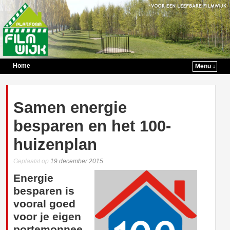
Home
Menu ↓
Spring naar de primaire inhoud
Spring naar de secundaire inhoud
Samen energie
besparen en het 100-
huizenplan
Geplaatst op
19 december 2015
Energie
besparen is
vooral goed
voor je eigen
portemonnee.